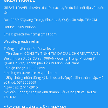
GREAT TRAVEL chuyên tổ chức các tuyến du lịch nội địa và quốc
tế!
Đ/c: 908/4/7Quang Trung, Phường 8, Quận Gò Vấp, TPHCM
Hotline: 0909398655
Email:
greattravelhcm@gmail.com
Website: greattravel.vn
Thông tin về chủ sở hữu website:
- Tên đơn vị: CÔNG TY TNHH TM DV DU LỊCH GREATTRAVEL
Địa chỉ trụ sở của đơn vị: 908/4/7 Quang Trung, Phường 8,
Quận Gò Vấp, Thành phố Hồ Chí Minh, Việt Nam
Số điện thoại: 0909398655
Email:
greattravelhcm@gmail.com
- Giấy chứng nhận đăng ký kinh doanh/Quyết định thành lập/Mã
số thuế: 0313553669
Ngày cấp: 27/11/2015
Nơi cấp: Phòng đăng ký kinh doanh, Sở kế hoạch và Đầu tư
Tp.HCM
CÁC CHI NHÁNH VĂN PHÒNG