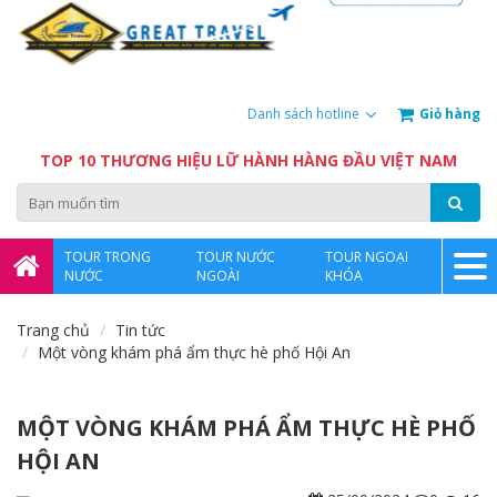
Giỏ hàng
Danh sách hotline
TOP 10 THƯƠNG HIỆU LỮ HÀNH HÀNG ĐẦU VIỆT NAM
TOUR TRONG
TOUR NƯỚC
TOUR NGOẠI
NƯỚC
NGOÀI
KHÓA
Trang chủ
Tin tức
Một vòng khám phá ẩm thực hè phố Hội An
MỘT VÒNG KHÁM PHÁ ẨM THỰC HÈ PHỐ
HỘI AN