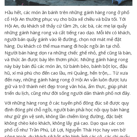
Hầu hết, các món ăn bánh trên những gánh hàng rong ở phố
cổ Hội An thường phục vụ cho bữa xế chiều và bữa tối. Tới
Hội An, du khách sẽ thấy cứ tầm 2h, các bà, các mẹ lại quẩy
những gánh hàng rong và cất tiếng rao dạo. Mỗi khi có khách,
người bán quẩy gánh vào lề đường, chọn nơi mát mẻ đặt
hàng. Du khách có thể mua mang đi hoặc ngồi ăn tại chỗ.
Người bán hàng dọn ra những chiếc ghế nhỏ, ghế cũng là bàn,
và thức ăn được bày lên thơm phức. Những gánh hàng rong
này bày bán đủ các món ăn, từ bánh bèo, bánh bột lọc, đậu
hũ, xí mà phù cho đến cao lầu, mì Quảng, hến trộn,... Từ xưa
đến nay, những gánh hàng rong ở Hội An vẫn luôn được lưu
giữ và trở thành nét đẹp trong văn hóa, ẩm thực, giúp phát
triển
du lịch, cũng như đời sống người dân thành phố nơi đây.
Với những hàng rong ở các tuyến phố đông đúc sẽ được quy
định đóng phí chỗ ngồi, người bán phải học nội quy bán hàng
như giữ gìn vệ sinh, không lần chiếm lòng đường, đặc biệt
không chèo kéo khách, không lấy giá cao. Dạo qua các con
phố cổ như Trần Phú, Lê Lợi, Nguyễn Thái Học hay ven bờ
sông Hoài, du khách sẽ bắt gặp hình ảnh các cô, các chị quẩy