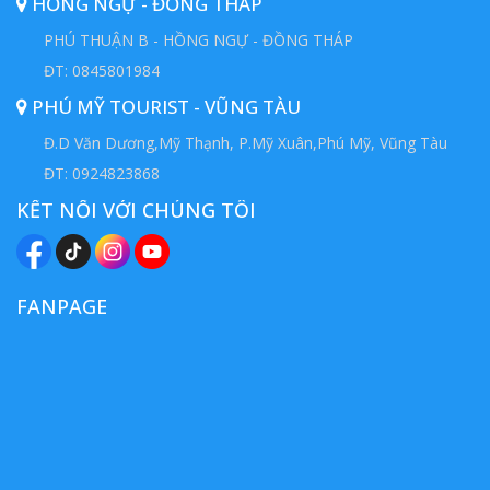
HỒNG NGỰ - ĐỒNG THÁP
PHÚ THUẬN B - HỒNG NGỰ - ĐỒNG THÁP
ĐT: 0845801984
PHÚ MỸ TOURIST - VŨNG TÀU
Đ.D Văn Dương,Mỹ Thạnh, P.Mỹ Xuân,Phú Mỹ, Vũng Tàu
ĐT: 0924823868
KẾT NỐI VỚI CHÚNG TÔI
FANPAGE