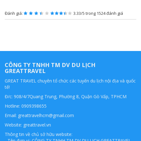
Đánh giá:
3.33/5 trong 1524 đánh giá
CÔNG TY TNHH TM DV DU LỊCH
GREATTRAVEL
GREAT TRAVEL chuyên tổ chức các tuyến du lịch nội địa và quốc
tế!
Đ/c: 908/4/7Quang Trung, Phường 8, Quận Gò Vấp, TPHCM
Hotline: 0909398655
Email:
greattravelhcm@gmail.com
Website: greattravel.vn
Thông tin về chủ sở hữu website:
- Tên đơn vị: CÔNG TY TNHH TM DV DU LỊCH GREATTRAVEL