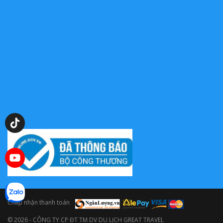
0909398655
Chấp nhận thanh toán
© 2026 - CÔNG TY CP ĐT TM DV DU LỊCH GREAT TRAVEL