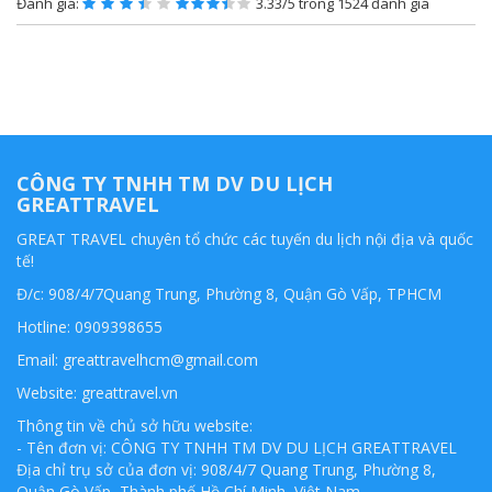
Đánh giá:
3.33/5 trong 1524 đánh giá
CÔNG TY TNHH TM DV DU LỊCH
GREATTRAVEL
GREAT TRAVEL chuyên tổ chức các tuyến du lịch nội địa và quốc
tế!
Đ/c: 908/4/7Quang Trung, Phường 8, Quận Gò Vấp, TPHCM
Hotline: 0909398655
Email:
greattravelhcm@gmail.com
Website: greattravel.vn
Thông tin về chủ sở hữu website:
- Tên đơn vị: CÔNG TY TNHH TM DV DU LỊCH GREATTRAVEL
Địa chỉ trụ sở của đơn vị: 908/4/7 Quang Trung, Phường 8,
Quận Gò Vấp, Thành phố Hồ Chí Minh, Việt Nam