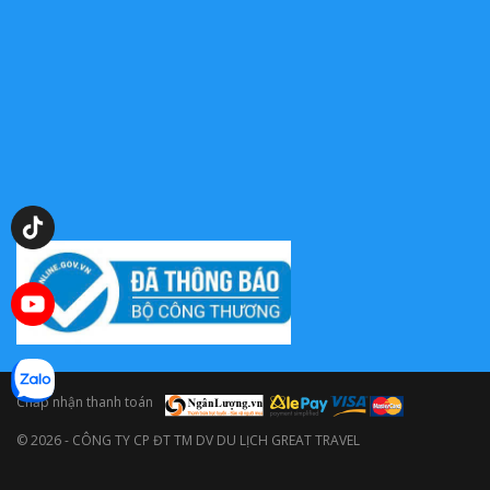
0909398655
Chấp nhận thanh toán
© 2026 - CÔNG TY CP ĐT TM DV DU LỊCH GREAT TRAVEL