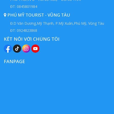
ĐT: 0845801984
PHÚ MỸ TOURIST - VŨNG TÀU
Đ.D Văn Dương,Mỹ Thạnh, P.Mỹ Xuân,Phú Mỹ, Vũng Tàu
ĐT: 0924823868
KẾT NỐI VỚI CHÚNG TÔI
FANPAGE