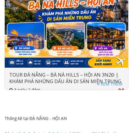
TOUR ĐÀ NẴNG – BÀ NÀ HILLS – HỘI AN 3N2Đ |
KHÁM PHÁ NHỮNG DẤU ẤN DI SẢN MIỀN TRUNG
XEM THÊM
3 ngày 2 đêm
0đ
2025-05-24
1đ
Xe khách, Máy bay
Khách sạn
Thống kê tại ĐÀ NẴNG - HỘI AN