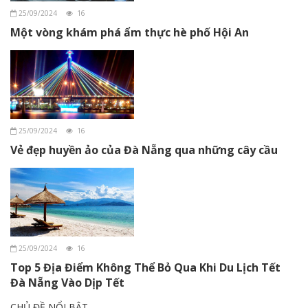
25/09/2024
16
Một vòng khám phá ẩm thực hè phố Hội An
25/09/2024
16
Vẻ đẹp huyền ảo của Đà Nẵng qua những cây cầu
25/09/2024
16
Top 5 Địa Điểm Không Thể Bỏ Qua Khi Du Lịch Tết
Đà Nẵng Vào Dịp Tết
CHỦ ĐỀ NỔI BẬT