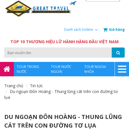
Giỏ hàng
Danh sách hotline
TOP 10 THƯƠNG HIỆU LỮ HÀNH HÀNG ĐẦU VIỆT NAM
TOUR TRONG
TOUR NƯỚC
TOUR NGOẠI
NƯỚC
NGOÀI
KHÓA
Trang chủ
Tin tức
Du ngoạn Đôn Hoàng - Thung lũng cát trên con đường tơ
lụa
DU NGOẠN ĐÔN HOÀNG - THUNG LŨNG
CÁT TRÊN CON ĐƯỜNG TƠ LỤA