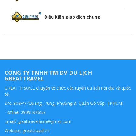
Điều kiện giao dịch chung
CÔNG TY TNHH TM DV DU LỊCH
GREATTRAVEL
GREAT TRAVEL chuyên tổ chức các tuyến du lịch nội địa và quốc
tế!
Đ/c: 908/4/7Quang Trung, Phường 8, Quận Gò Vấp, TPHCM
Hotline: 0909398655
Email:
greattravelhcm@gmail.com
Website: greattravel.vn