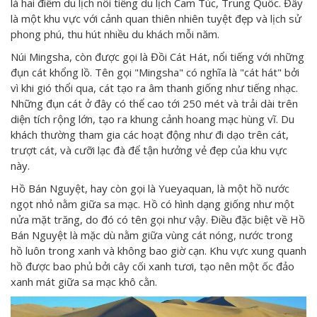
là hai điểm du lịch nổi tiếng du lịch Cam Túc, Trung Quốc. Đây
là một khu vực với cảnh quan thiên nhiên tuyệt đẹp và lịch sử
phong phú, thu hút nhiều du khách mỗi năm.
Núi Mingsha, còn được gọi là Đồi Cát Hát, nổi tiếng với những
đụn cát khổng lồ. Tên gọi "Mingsha" có nghĩa là "cát hát" bởi
vì khi gió thổi qua, cát tạo ra âm thanh giống như tiếng nhạc.
Những đụn cát ở đây có thể cao tới 250 mét và trải dài trên
diện tích rộng lớn, tạo ra khung cảnh hoang mạc hùng vĩ. Du
khách thường tham gia các hoạt động như đi dạo trên cát,
trượt cát, và cưỡi lạc đà để tận hưởng vẻ đẹp của khu vực
này.
Hồ Bán Nguyệt, hay còn gọi là Yueyaquan, là một hồ nước
ngọt nhỏ nằm giữa sa mạc. Hồ có hình dạng giống như một
nửa mặt trăng, do đó có tên gọi như vậy. Điều đặc biệt về Hồ
Bán Nguyệt là mặc dù nằm giữa vùng cát nóng, nước trong
hồ luôn trong xanh và không bao giờ cạn. Khu vực xung quanh
hồ được bao phủ bởi cây cối xanh tươi, tạo nên một ốc đảo
xanh mát giữa sa mạc khô cằn.