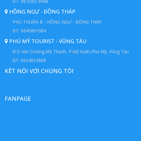
ĐT: 08 6565 8968
HỒNG NGỰ - ĐỒNG THÁP
PHÚ THUẬN B - HỒNG NGỰ - ĐỒNG THÁP
ĐT: 0845801984
PHÚ MỸ TOURIST - VŨNG TÀU
Đ.D Văn Dương,Mỹ Thạnh, P.Mỹ Xuân,Phú Mỹ, Vũng Tàu
ĐT: 0924823868
KẾT NỐI VỚI CHÚNG TÔI
FANPAGE